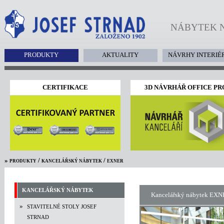
NÁBYTEK NÁ
PRODUKTY
AKTUALITY
NÁVRHY INTERIÉ
CERTIFIKACE
3D NÁVRHÁŘ OFFICE PR
»
/
/
PRODUKTY
KANCELÁŘSKÝ NÁBYTEK
EXNER
KANCELÁŘSKÝ NÁBYTEK
Kancelářský nábytek EX
»
STAVITELNÉ STOLY JOSEF
STRNAD