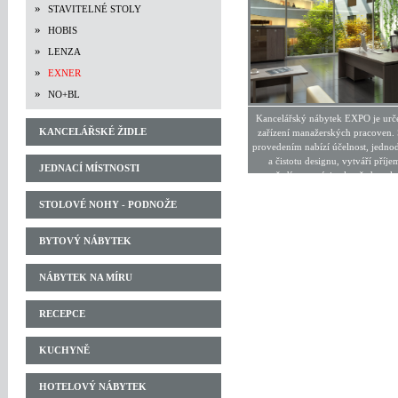
»
STAVITELNÉ STOLY
»
HOBIS
»
LENZA
»
EXNER
»
NO+BL
Kancelářský nábytek EXPO je urč
KANCELÁŘSKÉ ŽIDLE
zařízení manažerských pracoven.
provedením nabízí účelnost, jedno
a čistotu designu, vytváří příje
JEDNACÍ MÍSTNOSTI
prostředí pro práci celou řadou sk
doplňků.
STOLOVÉ NOHY - PODNOŽE
BYTOVÝ NÁBYTEK
NÁBYTEK NA MÍRU
RECEPCE
KUCHYNĚ
HOTELOVÝ NÁBYTEK